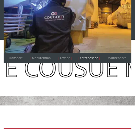
UE COUSUE
Transport
Manutention
Levage
Entreposage
Maintenance